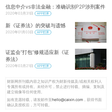
信息中介vs非法金融：准确识别P2P涉刑案件
2020年03月31日
APP打开
新《证券法》的突破与遗憾
2020年01月03日
APP打开
证监会“打包”修规适应新《证
券法》
2020年03月21日
APP打开
财新网所刊载内容之知识产权为财新传媒及/或相关权利人
专属所有或持有。未经许可，禁止进行转载、摘编、复制及
建立镜像等任何使用。
如有意愿转载，请发邮件至
hello@caixin.com
，获得书面
确认及授权后，方可转载。