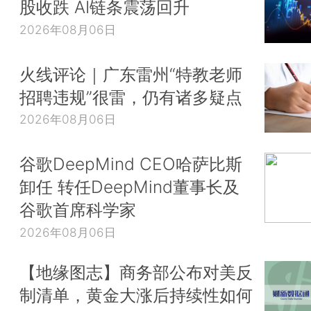
股收跌 AI链条震荡回升
2026年08月06日
火线评论｜广东雷州“特教老师
招聘违规”很雷，仍有诸多疑点
2026年08月06日
谷歌DeepMind CEO哈萨比斯
卸任 转任DeepMind董事长及
谷歌首席科学家
2026年08月06日
【地缘图志】商务部公布对美反
制清单，黄金大涨后持续性如何