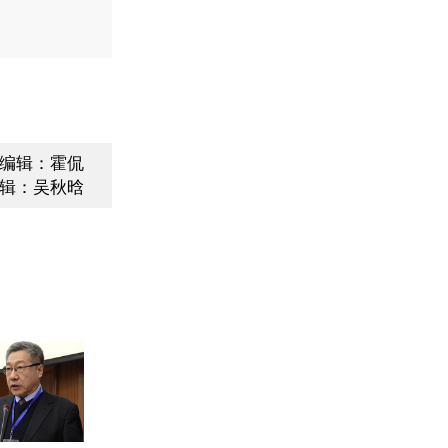
编辑：霍侃
辑：吴秋晗