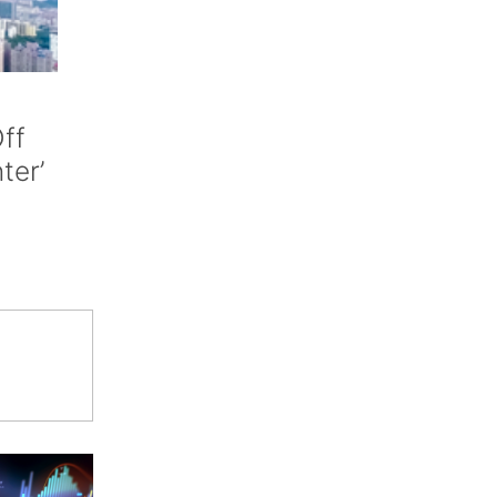
ff
nter’