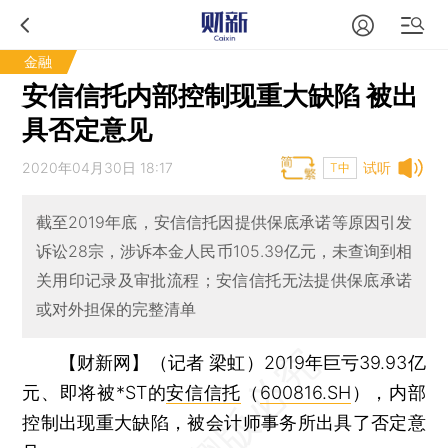
金融
安信信托内部控制现重大缺陷 被出
具否定意见
2020年04月30日 18:17
试听
T中
截至2019年底，安信信托因提供保底承诺等原因引发
诉讼28宗，涉诉本金人民币105.39亿元，未查询到相
关用印记录及审批流程；安信信托无法提供保底承诺
或对外担保的完整清单
【财新网】（记者 梁虹）
2019年巨亏39.93亿
元、即将被*ST的
安信信托
（
600816.SH
），内部
控制出现重大缺陷，被会计师事务所出具了否定意