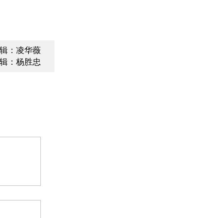
辑：凌华薇
辑：杨胜忠