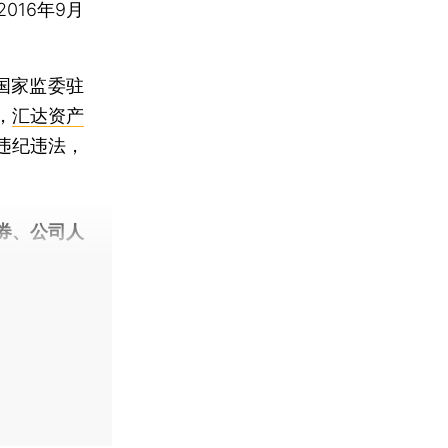
16年9月
国家监委驻
，
汇达资产
违纪违法，
券、公司人