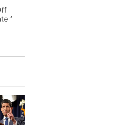
ff
nter’