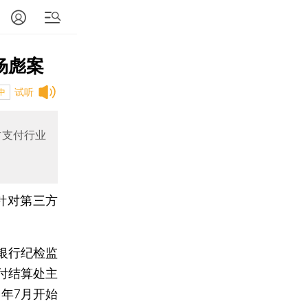
杨彪案
试听
中
方支付行业
针对第三方
银行纪检监
付结算处主
年7月开始