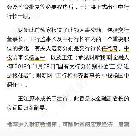
会及监管批复等必要程序后，王江将正式出任中行
行长一职。
财新此前独家报道了此项人事变动，包括
交行
董事长、
工行
监事长及中行行长在内的三个重要职
位的变化，有关人选将分别是交行行长
任德奇
、
中
投
监事长
杨国中
，以及王江（参见财新我闻|金融人
·事2019年11月29日“
国有大行分分别补位‘三长’ 谁
是接任者
”；财新网 “
工行将补齐监事长 中投杨国中
调任
”）。
王江原本成长于
建行
，此番是从金融副省长的
位置回归金融界。
推荐进入
财新数据库
，可随时查阅宏观经济、股票
债券、公司人物，财经信息尽在掌握。