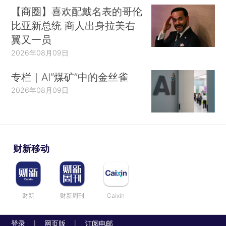
【商圈】喜欢配戴名表的哥伦
比亚新总统 商人出身拉美右
翼又一员
2026年08月09日
专栏｜AI“煤矿”中的金丝雀
2026年08月09日
财新移动
财新
财新周刊
Caixin
登录
网页版
订阅电邮
|
|