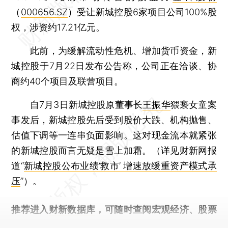
（
000656.SZ
）受让新城控股6家项目公司100%股
权，涉资约17.21亿元。
此前，为缓解流动性危机、增加货币资金，新
城控股于7月22日发布公告称，公司正在洽谈、协
商约40个项目及联营项目。
自7月3日新城控股原董事长
王振华
猥亵女童案
事发后，新城控股先后受到股价大跌、机构抛售、
估值下调等一连串负面影响。这对现金流本就紧张
的新城控股而言无疑是雪上加霜。（详见财新网报
道“
新城控股公布业绩‘救市’ 增速放缓重资产模式承
压
”）。
推荐进入
财新数据库
，可随时查阅宏观经济、股票
债券、公司人物，财经信息尽在掌握。