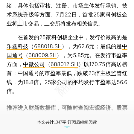
绪，具体包括审核、注册、市场主体发行承销、技
术系统升级等方面。7月22日，首批25家科创板企
业将上市交易，上交所将发布相关信息。
在首发的25家科创板企业中，发行价最高的是
乐鑫科技
（
688018.SH
），为62.6元；最低的是
中
国通号
（
688009.SH
），为5.85元。在发行市盈率
方面，
中微公司
（
688012.SH
）以170.75倍高居榜
首；中国通号的市盈率最低，跌破23倍主板监管红
线，为18.8倍。25家公司的平均发行市盈率达56.6
倍。
推荐进入
财新数据库
，可随时查阅宏观经济、股票
债券、公司人物，财经信息尽在掌握。
本文共计1347字 订阅后继续阅读