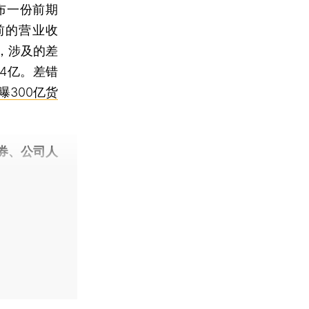
布一份前期
前的营业收
，涉及的差
44亿。差错
曝300亿货
券、公司人