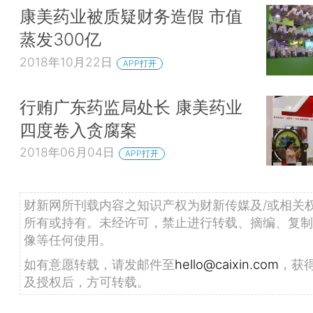
康美药业被质疑财务造假 市值
蒸发300亿
2018年10月22日
APP打开
行贿广东药监局处长 康美药业
四度卷入贪腐案
2018年06月04日
APP打开
财新网所刊载内容之知识产权为财新传媒及/或相关
所有或持有。未经许可，禁止进行转载、摘编、复制
像等任何使用。
如有意愿转载，请发邮件至
hello@caixin.com
，获
及授权后，方可转载。