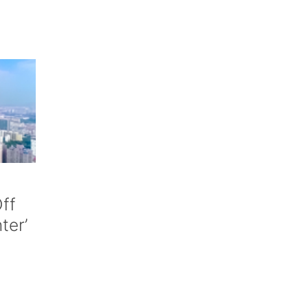
ff
nter’