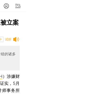
江被立案
试听
中
差错的诸多
H
）涉嫌财
证实，5月
计师事务所