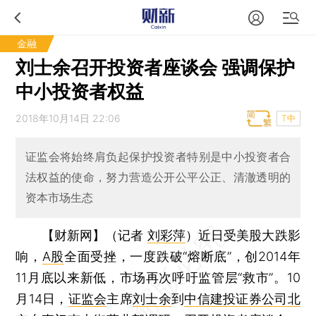
金融
刘士余召开投资者座谈会 强调保护
中小投资者权益
2018年10月14日 22:06
T中
证监会将始终肩负起保护投资者特别是中小投资者合
法权益的使命，努力营造公开公平公正、清澈透明的
资本市场生态
【财新网】（记者
刘彩萍
）
近日受美股大跌影
响，
A股
全面受挫，一度跌破“熔断底”，创2014年
11月底以来新低，市场再次呼吁监管层“救市”。10
月14日，
证监会
主席
刘士余
到
中信建投证券公司北