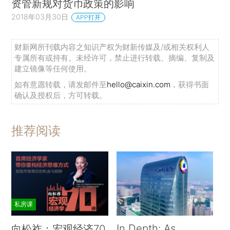
资管新规对货币政策的影响
2018年03月30日
APP打开
财新网所刊载内容之知识产权为财新传媒及/或相关权利人
专属所有或持有。未经许可，禁止进行转载、摘编、复制及
建立镜像等任何使用。
如有意愿转载，请发邮件至
hello@caixin.com
，获得书面
确认及授权后，方可转载。
推荐阅读
私房课
In Depth: As
向松祚：宏观经济70