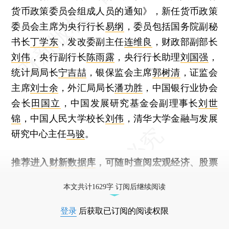
货币政策委员会组成人员的通知》，新任货币政策
委员会主席为央行行长
易纲
，委员包括国务院副秘
书长
丁学东
，发改委副主任
连维良
，财政部副部长
刘伟
，央行副行长
陈雨露
，央行行长助理
刘国强
，
统计局局长
宁吉喆
，银保监会主席
郭树清
，证监会
主席
刘士余
，外汇局局长
潘功胜
，中国银行业协会
会长
田国立
，中国发展研究基金会副理事长
刘世
锦
，中国人民大学校长
刘伟
，清华大学金融与发展
研究中心主任
马骏
。
推荐进入
财新数据库
，可随时查阅宏观经济、股票
债券、公司人物，财经信息尽在掌握。
本文共计1629字 订阅后继续阅读
登录
后获取已订阅的阅读权限