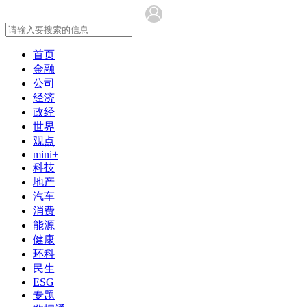
首页
金融
公司
经济
政经
世界
观点
mini+
科技
地产
汽车
消费
能源
健康
环科
民生
ESG
专题