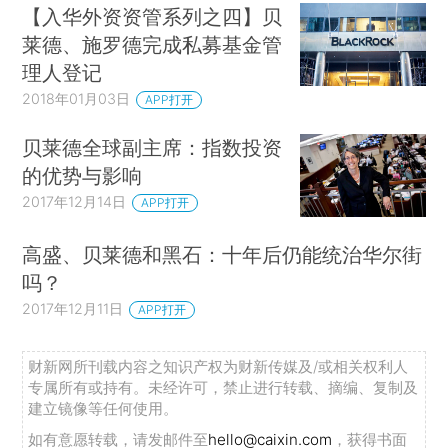
【入华外资资管系列之四】贝
莱德、施罗德完成私募基金管
理人登记
2018年01月03日
APP打开
贝莱德全球副主席：指数投资
的优势与影响
2017年12月14日
APP打开
高盛、贝莱德和黑石：十年后仍能统治华尔街
吗？
2017年12月11日
APP打开
财新网所刊载内容之知识产权为财新传媒及/或相关权利人
专属所有或持有。未经许可，禁止进行转载、摘编、复制及
建立镜像等任何使用。
如有意愿转载，请发邮件至
hello@caixin.com
，获得书面