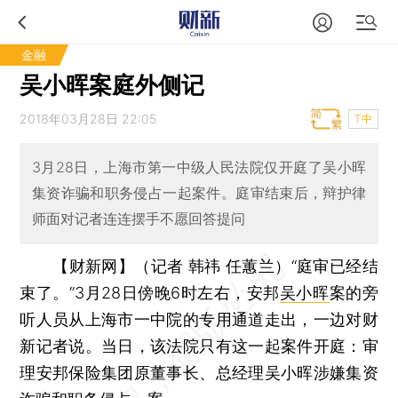
金融
吴小晖案庭外侧记
2018年03月28日 22:05
T中
3月28日，上海市第一中级人民法院仅开庭了吴小晖
集资诈骗和职务侵占一起案件。庭审结束后，辩护律
师面对记者连连摆手不愿回答提问
【财新网】（记者 韩祎 任蕙兰）
“庭审已经结
束了。”3月28日傍晚6时左右，安邦
吴小晖
案的旁
听人员从上海市一中院的专用通道走出，一边对财
新记者说。当日，该法院只有这一起案件开庭：审
理安邦保险集团原董事长、总经理吴小晖涉嫌集资