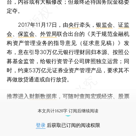
台，内容或有大幅修改；但最终还待国务院金稳委
定夺。
2017年11月17日，由
央行
牵头，
银监会
、
证监
会
、
保监会
、
外管局
联合出台的《关于规范金融机
构资产管理业务的指导意见（征求意见稿）》发
布，意在引导30万亿元银行理财回归本源、按照公
募基金监管，给银行资管子公司牌照独立运营；同
时，约束53万亿元证券业资产管理产品，要求其不
再做放贷通道或自行放贷。
推荐进入
财新数据库
，可随时查阅宏观经济、股票
债券、公司人物，财经信息尽在掌握。
本文共计1620字 订阅后继续阅读
登录
后获取已订阅的阅读权限