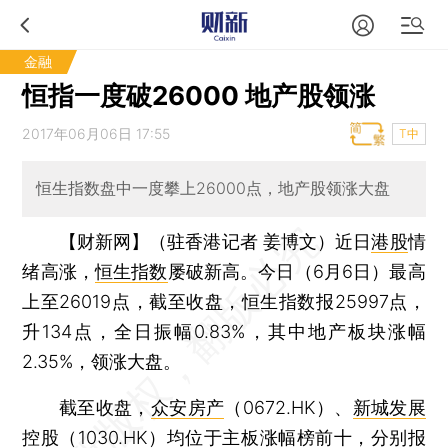
金融
恒指一度破26000 地产股领涨
2017年06月06日 17:55
T中
恒生指数盘中一度攀上26000点，地产股领涨大盘
【财新网】（驻香港记者 姜博文）
近日
港股
情
绪高涨，
恒生指数
屡破新高。今日（6月6日）最高
上至26019点，截至收盘，恒生指数报25997点，
升134点，全日振幅0.83%，其中地产板块涨幅
2.35%，领涨大盘。
截至收盘，
众安房产
（0672.HK）、
新城发展
控股
（1030.HK）均位于主板涨幅榜前十，分别报