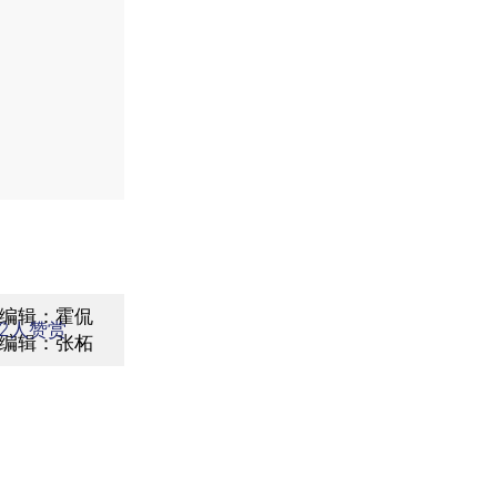
编辑：霍侃
2
人赞赏
编辑：张柘