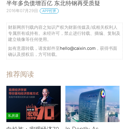
半年多负债增百亿 东北特钢再受质疑
2016年07月29日
APP打开
财新网所刊载内容之知识产权为财新传媒及/或相关权利人
专属所有或持有。未经许可，禁止进行转载、摘编、复制及
建立镜像等任何使用。
如有意愿转载，请发邮件至
hello@caixin.com
，获得书面
确认及授权后，方可转载。
推荐阅读
私房课
In Depth: As