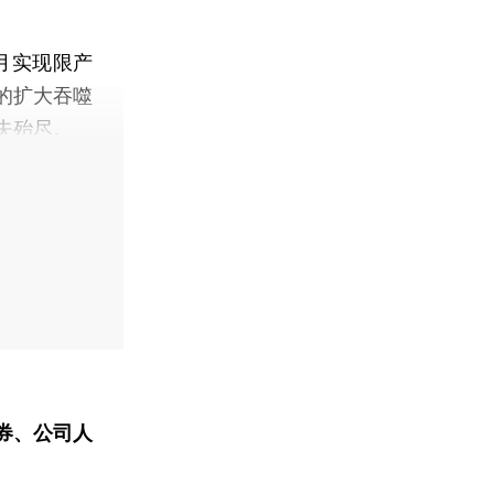
月实现限产
的扩大吞噬
失殆尽。
券、公司人