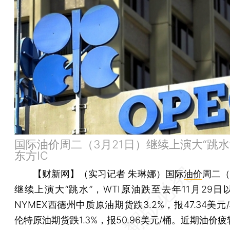
国际油价周二（3月21日）继续上演大“跳水
东方IC
【财新网】（实习记者 朱琳娜）
国际
油价
周二（
继续上演大“跳水”，WTI原油跌至去年11月29日
NYMEX西德州中质原油期货跌3.2%，报47.34美元/
伦特原油期货跌1.3%，报50.96美元/桶。近期油价