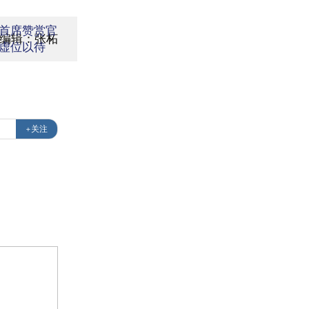
首席赞赏官
面编辑：张柘
虚位以待
+关注