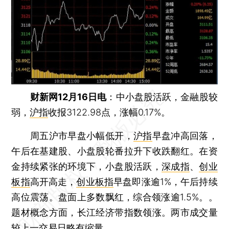
财新网12月16日电
：中小盘股活跃，金融股较
弱，
沪指
收报3122.98点，涨幅0.17%。
周五沪市早盘小幅低开，
沪指
早盘冲高回落，
午后在基建股、小盘股轮番拉升下收跌翻红。在资
金持续紧张的环境下，小盘股活跃，
深成指
、
创业
板指
高开高走，
创业板指
早盘即涨逾1%，午后持续
高位震荡。盘面上多数飘红，综合领涨逾1.5%。。
题材概念方面，长江经济带指数领涨。两市成交量
较上一交易日略有缩量。