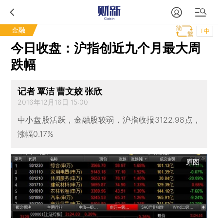
金融
T中
今日收盘：沪指创近九个月最大周
跌幅
记者 覃洁 曹文姣 张欣
2016年12月16日 15:00
中小盘股活跃，金融股较弱，沪指收报3122.98点，
涨幅0.17%
原图