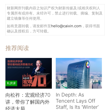
财新网所刊载内容之知识产权为财新传媒及/或相关权利人
专属所有或持有。未经许可，禁止进行转载、摘编、复制及
建立镜像等任何使用。
如有意愿转载，请发邮件至
hello@caixin.com
，获得书面
确认及授权后，方可转载。
推荐阅读
私房课
In Depth: As
向松祚：宏观经济70
Tencent Lays Off
讲，带你了解国内外
Staff, Is Its ‘Winter’
经济大局