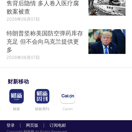
售背后隐情 多人卷入医疗腐
败案被查
2026年08月07日
特朗普坚称美国防空弹药库存
充足 但不会向乌克兰提供更
多
2026年08月07日
财新移动
财新
财新周刊
Caixin
登录
网页版
订阅电邮
|
|
Copyright 财新网 All Rights Reserved