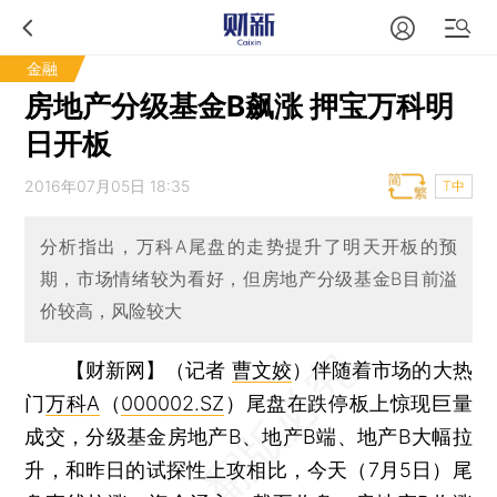
金融
房地产分级基金B飙涨 押宝万科明
日开板
2016年07月05日 18:35
T中
分析指出，万科A尾盘的走势提升了明天开板的预
期，市场情绪较为看好，但房地产分级基金B目前溢
价较高，风险较大
【财新网】（记者
曹文姣
）
伴随着市场的大热
门
万科A
（
000002.SZ
）尾盘在跌停板上惊现巨量
成交，分级基金房地产B、地产B端、地产B大幅拉
升，和昨日的试探性上攻相比，今天（7月5日）尾