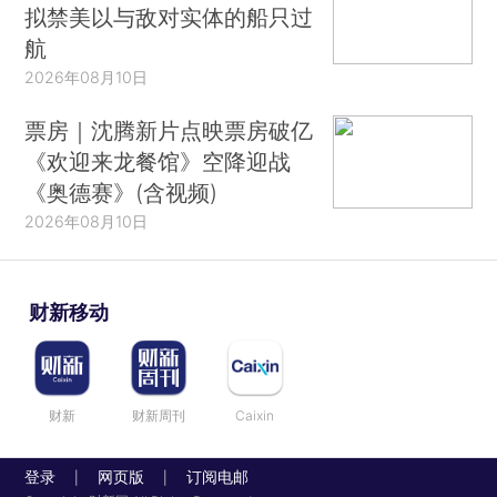
拟禁美以与敌对实体的船只过
航
2026年08月10日
票房｜沈腾新片点映票房破亿
《欢迎来龙餐馆》空降迎战
《奥德赛》(含视频)
2026年08月10日
财新移动
财新
财新周刊
Caixin
登录
网页版
订阅电邮
|
|