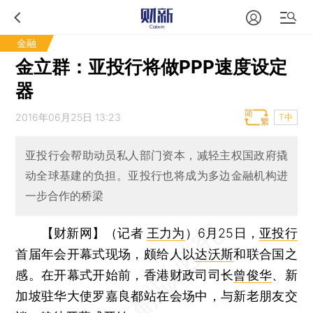
金融
金立群：亚投行将做PPP速度设定
器
2016年06月25日 13:23
T中
亚投行会帮助动员私人部门资本，减轻主权国政府撬
动全球基建的负担。亚投行也将成为多边金融机构进
一步合作的桥梁
【财新网】（记者
王力为
）
6月25日，
亚投行
首届年会开幕式现场，颇给人以
达沃斯
和联合国之
感。在开幕式开始前，香港财政司司长
曾俊华
、新
加坡驻华大使罗嘉良都站在会场中，与新老朋友交