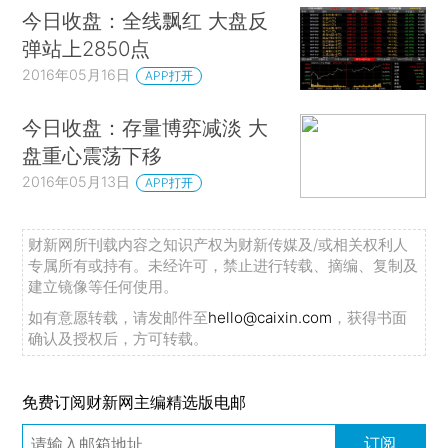
今日收盘：全线飘红 大盘反
弹站上2850点
2016年05月16日
APP打开
今日收盘：存量博弈减淡 大
盘重心震荡下移
2016年05月13日
APP打开
财新网所刊载内容之知识产权为财新传媒及/或相关权利人
专属所有或持有。未经许可，禁止进行转载、摘编、复制及
建立镜像等任何使用。
如有意愿转载，请发邮件至
hello@caixin.com
，获得书面
确认及授权后，方可转载。
免费订阅财新网主编精选版电邮
订阅