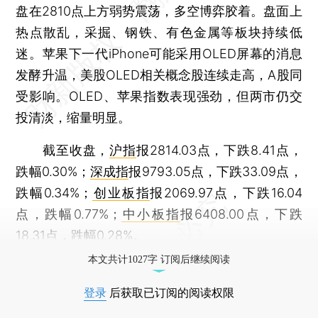
盘在2810点上方弱势震荡，多空博弈胶着。盘面上
热点散乱，采掘、钢铁、有色金属等板块持续低
迷。苹果下一代iPhone可能采用OLED屏幕的消息
发酵升温，美股OLED相关概念股连续走高，A股同
受影响。OLED、苹果指数表现强劲，但两市仍交
投清淡，缩量明显。
截至收盘，
沪指
报2814.03点，下跌8.41点，
跌幅0.30%；
深成指
报9793.05点，下跌33.09点，
跌幅0.34%；
创业板指
报2069.97点，下跌16.04
点，跌幅0.77%；
中小板指
报6408.00点，下跌
18.31点，跌幅0.28%。
本文共计1027字 订阅后继续阅读
登录
后获取已订阅的阅读权限