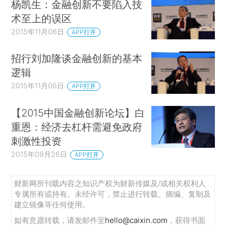
杨凯生：金融创新不要陷入技
术至上的误区
2015年11月06日
APP打开
招行刘加隆谈金融创新的基本
逻辑
2015年11月06日
APP打开
【2015中国金融创新论坛】白
重恩：经济去杠杆需避免政府
刺激性投资
2015年09月26日
APP打开
财新网所刊载内容之知识产权为财新传媒及/或相关权利人
专属所有或持有。未经许可，禁止进行转载、摘编、复制及
建立镜像等任何使用。
如有意愿转载，请发邮件至
hello@caixin.com
，获得书面