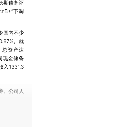
长期债务评
nB+”下调
令国内不少
.87%。就
：总资产达
司现金储备
1331.3
券、公司人