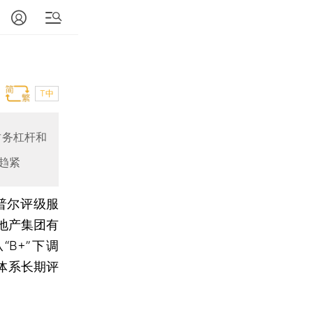
T中
财务杠杆和
趋紧
普尔评级服
地产集团有
从“B+”下调
体系长期评