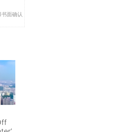
得书面确认
ff
nter’