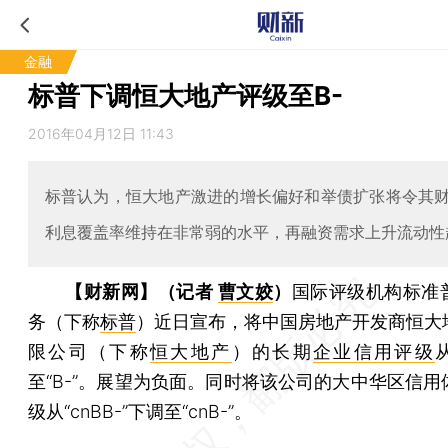
金融
标普下调恒大地产评级至B-
2016年04月12日 11:43
标普认为，恒大地产激进的增长偏好和举债扩张将令其
利息覆盖率维持在非常弱的水平，再融资需求上升流动性
【财新网】（记者
曹文姣
）
国际评级机构标准
务（下称
标普
）近日宣布，将中国房地产开发商恒大
限公司（下称
恒大地产
）的长期
企业信用评级
至“B-”。展望为负面。同时将该公司的大中华区信用
级从“cnBB-”下调至“cnB-”。