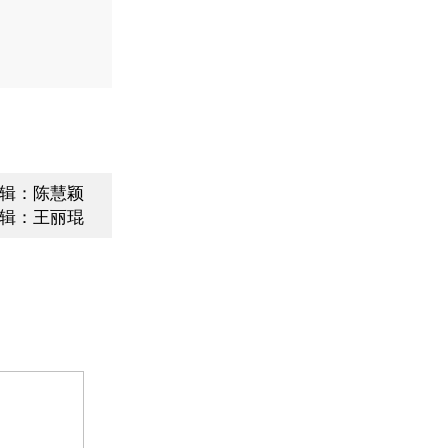
辑：陈慧颖
辑：王丽琨