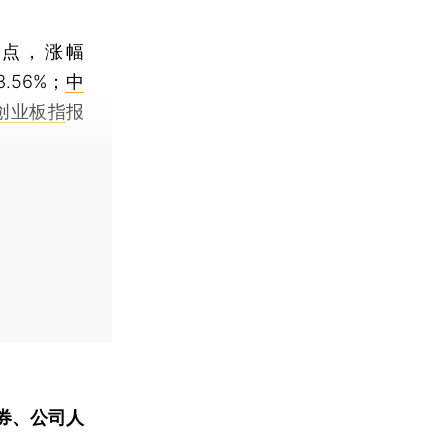
06点，涨幅
3.56%；
中
创业板指
报
券、公司人