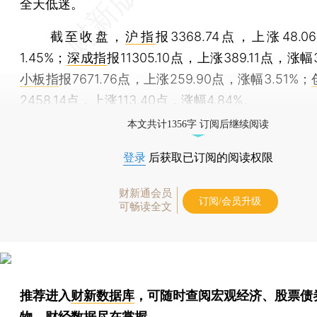
全天低迷。
截至收盘，
沪指
报3368.74点，上涨48.
1.45%；
深成指
报11305.10点，上涨389.11点，涨幅
小板指
报7671.76点，上涨259.90点，涨幅3.51%；
2458.14点，上涨113.40点，涨幅4.84%。
本文共计1356字 订阅后继续阅读
登录
后获取已订阅的阅读权限
财新通会员
订阅/会员升级
可畅读全文
推荐进入
财新数据库
，可随时查阅宏观经济、股票债
物，财经数据尽在掌握。