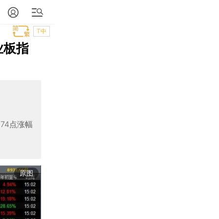
T中
业板指
74点涨幅
原图