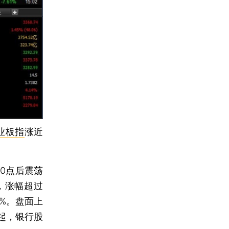
业板指
涨近
0点后震荡
，涨幅超过
5%。盘面上
起，银行股