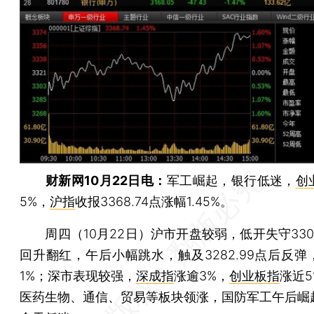
财新网10月22日电：
军工崛起，银行低迷，
创
5%，
沪指
收报3368.74点涨幅1.45%。
周四（10月22日）沪市开盘较弱，低开失守330
回升翻红，午后小幅跳水，触及3282.99点后反弹
1%；深市表现较强，
深成指
涨逾3%，
创业板指
涨近
医药生物、通信、贸易等板块领涨，国防军工午后崛