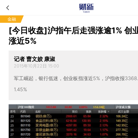
金融
[今日收盘]沪指午后走强涨逾1% 创
涨近5%
记者 曹文姣 康淑
2015年10月22日 15:00
军工崛起，银行低迷，创业板指涨近5%，沪指收报3368.
1.45%