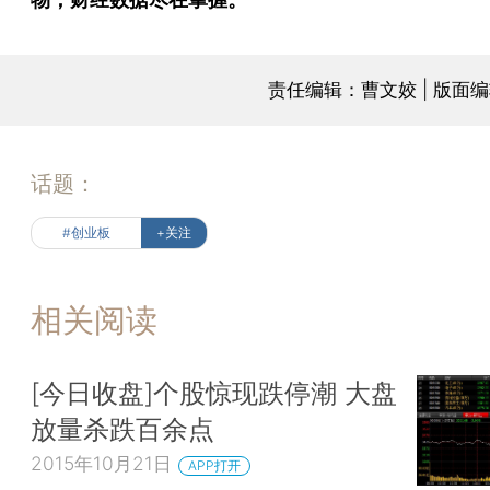
责任编辑：曹文姣 | 版面
话题：
#创业板
+关注
相关阅读
[今日收盘]个股惊现跌停潮 大盘
放量杀跌百余点
2015年10月21日
APP打开