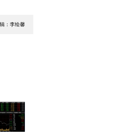
编辑：李绘馨