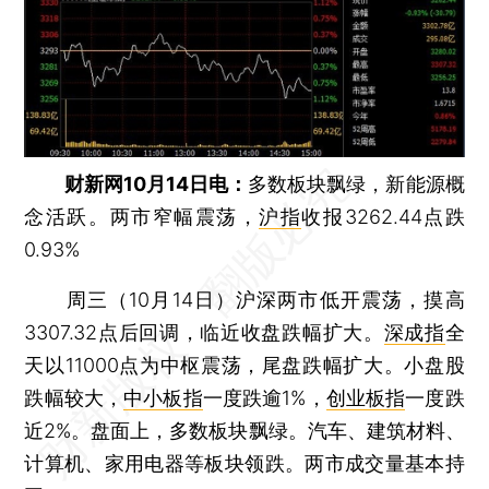
财新网10月14日电：
多数板块飘绿，新能源概
念活跃。两市窄幅震荡，
沪指
收报3262.44点跌
0.93%
周三（10月14日）沪深两市低开震荡，摸高
3307.32点后回调，临近收盘跌幅扩大。
深成指
全
天以11000点为中枢震荡，尾盘跌幅扩大。小盘股
跌幅较大，
中小板指
一度跌逾1%，
创业板指
一度跌
近2%。盘面上，多数板块飘绿。汽车、建筑材料、
计算机、家用电器等板块领跌。两市成交量基本持