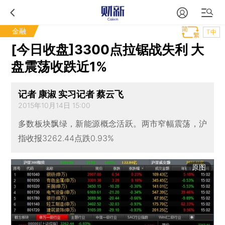
金融
T中
[今日收盘]3300点拉锯战失利 大
盘震荡收跌近1%
记者 康淑 实习记者 蔡云飞
2015年10月14日 15:00
多数板块飘绿，新能源概念活跃。两市窄幅震荡，沪
指收报3262.44点跌0.93%
原图