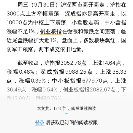
周三（9月30日）沪深两市高开高走，
沪指
在
3000点上方窄幅震荡。
深成指
亦是高开高走，以
10000点为中枢上下震荡。小盘股走弱，中小盘指
涨幅不足1%，
创业板指
在微涨和微跌之间震荡，临
近尾盘跌幅扩大近1%。盘面上，多数板块飘红，国
防军工领涨。两市成交依旧地量。
截至收盘，
沪指
报3052.78点，上涨14.64点，
涨幅0.48%；
深成指
报9988.25点，上涨38.33
点，涨幅0.39%；
中小板指
报6779.70点，上涨
36.49点，涨幅0.54%；
创业板指
报2082.67点，下
跌15.90点，跌幅0.76%。
本文共计1741字 订阅后继续阅读
登录
后获取已订阅的阅读权限