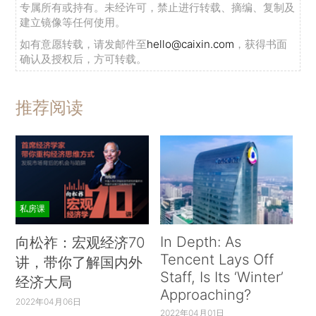
专属所有或持有。未经许可，禁止进行转载、摘编、复制及
建立镜像等任何使用。
如有意愿转载，请发邮件至
hello@caixin.com
，获得书面
确认及授权后，方可转载。
推荐阅读
私房课
In Depth: As
向松祚：宏观经济70
Tencent Lays Off
讲，带你了解国内外
Staff, Is Its ‘Winter’
经济大局
Approaching?
2022年04月06日
2022年04月01日