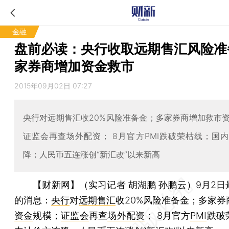
金融
盘前必读：央行收取远期售汇风险准
家券商增加资金救市
2015年09月02日 07:27
央行对远期售汇收20%风险准备金；多家券商增加救市
证监会再查场外配资； 8月官方PMI跌破荣枯线；国
降；人民币五连涨创“新汇改”以来新高
【财新网】（实习记者 胡湖鹏 孙鹏云）
9月2
的消息：
央行
对
远期售汇
收20%风险准备金；多家券
资金
规模；
证监会
再查
场外配资
； 8月官方
PMI
跌破