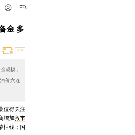
备金 多
T中
资金规模；
内油价六连
日最值得关注
商增加
救市
荣枯线；国