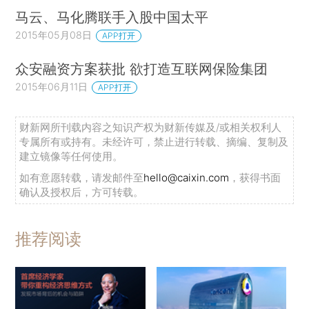
马云、马化腾联手入股中国太平
2015年05月08日
APP打开
众安融资方案获批 欲打造互联网保险集团
2015年06月11日
APP打开
财新网所刊载内容之知识产权为财新传媒及/或相关权利人
专属所有或持有。未经许可，禁止进行转载、摘编、复制及
建立镜像等任何使用。
如有意愿转载，请发邮件至
hello@caixin.com
，获得书面
确认及授权后，方可转载。
推荐阅读