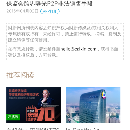
保监会跨界曝光P2P非法销售手段
2015年04月02日
APP打开
财新网所刊载内容之知识产权为财新传媒及/或相关权利人
专属所有或持有。未经许可，禁止进行转载、摘编、复制及
建立镜像等任何使用。
如有意愿转载，请发邮件至
hello@caixin.com
，获得书面
确认及授权后，方可转载。
推荐阅读
私房课