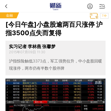
金融
T中
[今日午盘]小盘股逾两百只涨停 沪
指3500点失而复得
实习记者 李林燕 张馨梦
2015年07月09日 11:30
沪指惊险触低3373点，军工强势拉升，中小盘股回暖
现涨停，两市仍有半数个股停牌
原图