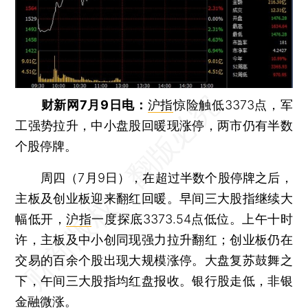
财新网7月9日电：
沪指
惊险触低3373点，军
工强势拉升，中小盘股回暖现涨停，两市仍有半数
个股停牌。
周四（7月9日），在超过半数个股停牌之后，
主板及创业板迎来翻红回暖。早间三大股指继续大
幅低开，
沪指
一度探底3373.54点低位。上午十时
许，主板及中小创同现强力拉升翻红；创业板仍在
交易的百余个股出现大规模涨停。大盘复苏鼓舞之
下，午间三大股指均红盘报收。银行股走低，非银
金融微涨。