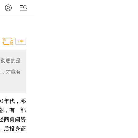
T中
最彻底的是
菜，才能有
90年代，邓
潮，有一部
经商勇闯资
，后投身证