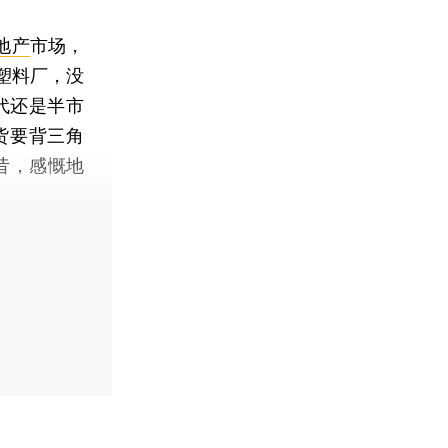
地产
市场，
塑料厂，没
代还是半市
货要背三角
昔，感慨地