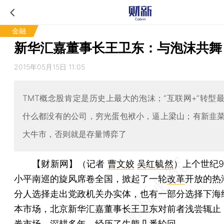
金融
新华汇嘉董事长王卫东：与泡沫共舞
2015年05月15日 11:05
TMT概念股肯定是历史上最大的泡沫；“互联网+”转型
什么都没有的公司，穷光蛋包袱小，逼上梁山；有新韭
大牛市，否则就是存量博弈了
【财新网】（记者
曹文姣
吴红毓然
）
上个世纪
小平南巡的旋风席卷全国，掀起了一轮
改革
开放的热
分人选择走出党政机关办实体，也有一部分选择下海
本市场，北京新华汇嘉董事长王卫东对前者浅尝辄止
券市场，深耕多年，经历了牛熊几番轮回。