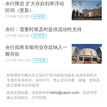
央行降息 扩大存款利率浮动
区间（更新）
2014年11月21日
APP打开
央行：需要时将及时提供流动性支持
2014年11月21日
APP打开
央行拟将非银同业存款纳入一
般存款
2014年11月20日
APP打开
财新网所刊载内容之知识产权为财新传媒及/或相关权利人
专属所有或持有。未经许可，禁止进行转载、摘编、复制及
建立镜像等任何使用。
如有意愿转载，请发邮件至
hello@caixin.com
，获得书面
确认及授权后，方可转载。