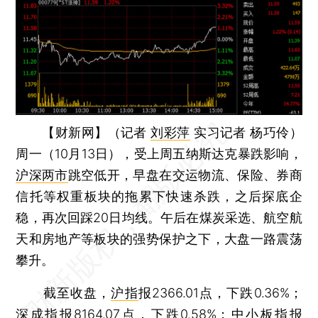
【财新网】（记者
刘彩萍
实习记者 杨巧伶）
周一（10月13日），受上周五纳斯达克暴跌影响，
沪深两市
跳空低开，早盘在交运物流、保险、券商
信托等权重板块的拖累下快速杀跌，之后探底企
稳，再次回踩20日均线。午后在煤炭采选、航空航
天和房地产等板块的强势保护之下，大盘一路震荡
攀升。
截至收盘，
沪指
报2366.01点，下跌0.36%；
深成指
报8164.07点，下跌0.58%；
中小板指
报