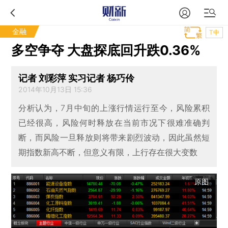
金融
T中
多空争夺 大盘探底回升跌0.36%
记者 刘彩萍 实习记者 杨巧伶
2014年10月13日 15:36
分析认为，7月中旬的上涨行情运行至今，风险累积
已经很高，风险何时释放在当前市况下很难准确判
断，而风险一旦释放则将带来剧烈波动，因此虽然短
期指数新高不断，但意义有限，上行存在很大变数
原图