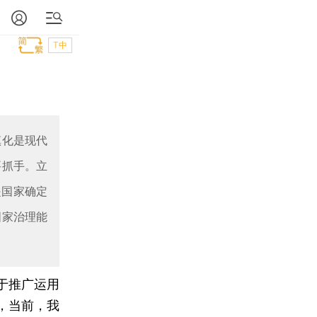
T中
镇化是现代
要抓手。立
是国家确定
国家治理能
于推广运用
，当前，我