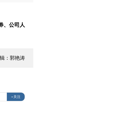
券、公司人
辑：郭艳涛
+关注