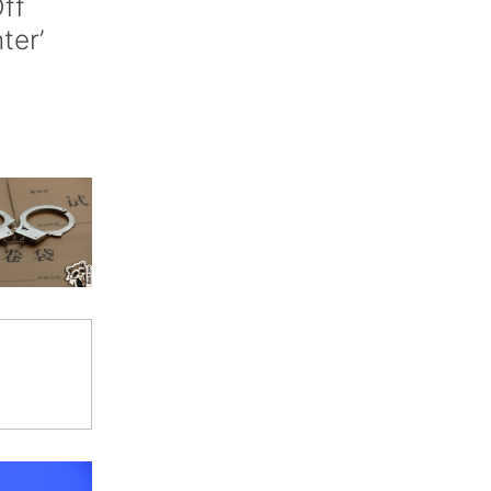
ff
nter’