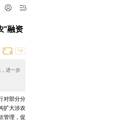
农”融资
T中
施，进一步
行对部分分
构扩大涉农
款管理，促