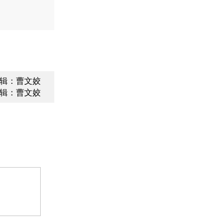
辑：曹文姣
辑：曹文姣