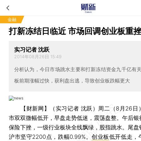
金融
打新冻结日临近 市场回调创业板重
实习记者 沈跃
2014年08月26日 15:49
分析认为，今日市场跳水主要和打新冻结资金九千亿有
板前期涨幅过快，获利盘出逃，导致创业板跌幅更大
【财新网】（实习记者 沈跃）
周二（8月26日
市双双微幅低开，早盘走势低迷，震荡盘整。午后银
保险下挫，一级行业板块全线飘绿，股指跳水。尾盘
沪市坚守2200点，跌幅0.99%。
创业板
低开低走，