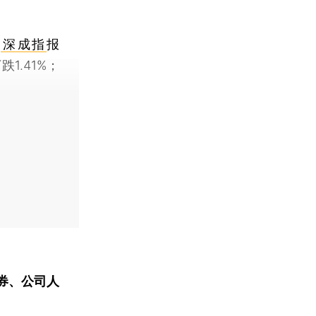
；
深成指
报
跌1.41%；
券、公司人