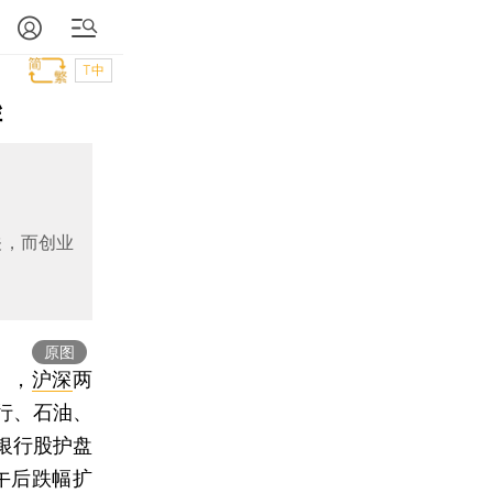
T中
挫
关，而创业
原图
），
沪深
两
行、石油、
银行股护盘
午后跌幅扩