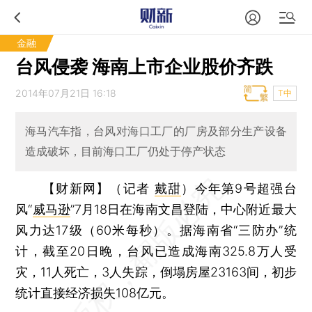
金融
台风侵袭 海南上市企业股价齐跌
2014年07月21日 16:18
T中
海马汽车指，台风对海口工厂的厂房及部分生产设备
造成破坏，目前海口工厂仍处于停产状态
【财新网】（记者
戴甜
）
今年第9号超强台
风“
威马逊
”7月18日在海南文昌登陆，中心附近最大
风力达17级（60米每秒）。据海南省“三防办”统
计，截至20日晚，台风已造成海南325.8万人受
灾，11人死亡，3人失踪，倒塌房屋23163间，初步
统计直接经济损失108亿元。