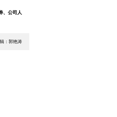
券、公司人
辑：郭艳涛