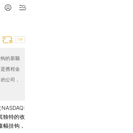
T中
挂钩的新颖
”是携程金
样的公司，
NASDAQ:
其独特的收
涨幅挂钩，