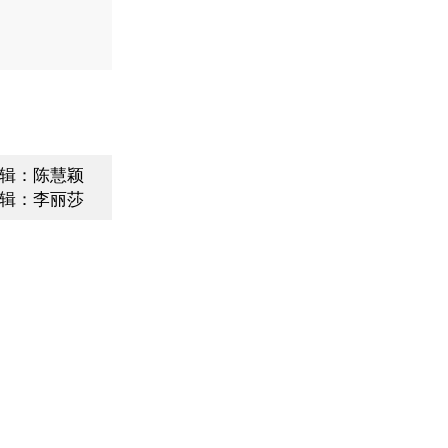
辑：陈慧颖
辑：李丽莎