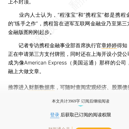
上不封顶。
业内人士认为，“程涨宝”和“携程宝”都是携程
的“练手之作”，携程旨在进军互联网金融业乃至第三
金融版图刚刚起步。
记者专访携程金融事业部首席执行官
章婷婷
得知
正在申请第三方支付牌照，同时还在上海开设小贷公
成为像American Express（美国运通）那样的公
融上大做文章。
推荐进入
财新数据库
，可随时查阅宏观经济、股票债
物，财经信息尽在掌握。
本文共计3969字 订阅后继续阅读
登录
后获取已订阅的阅读权限