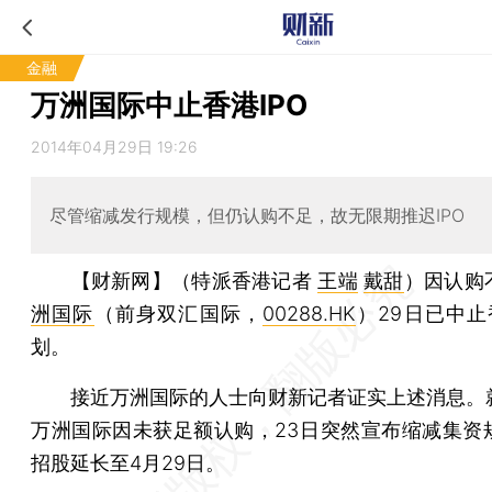
金融
万洲国际中止香港IPO
2014年04月29日 19:26
尽管缩减发行规模，但仍认购不足，故无限期推迟IPO
【财新网】（特派香港记者
王端
戴甜
）
因认购
洲国际
（前身双汇国际，
00288.HK
）29日已中止
划。
接近万洲国际的人士向财新记者证实上述消息。
万洲国际因未获足额认购，23日突然宣布缩减集资
招股延长至4月29日。