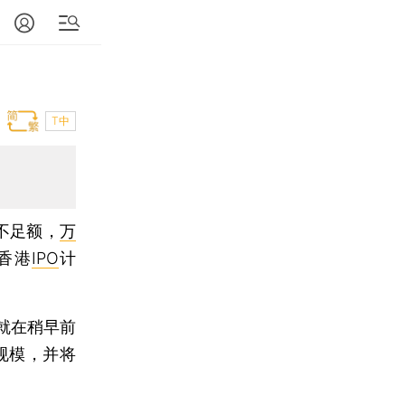
T中
不足额，
万
香港
IPO
计
就在稍早前
规模，并将