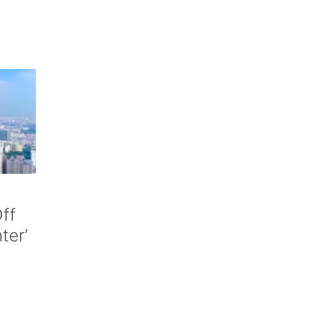
ff
nter’