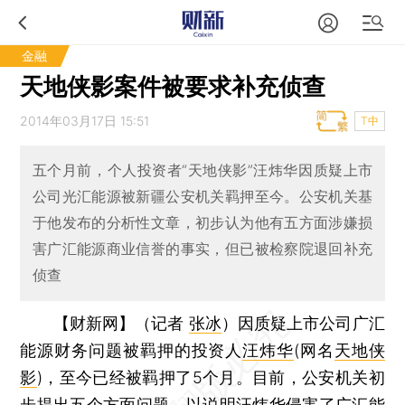
金融
天地侠影案件被要求补充侦查
2014年03月17日 15:51
T中
五个月前，个人投资者“天地侠影”汪炜华因质疑上市
公司光汇能源被新疆公安机关羁押至今。公安机关基
于他发布的分析性文章，初步认为他有五方面涉嫌损
害广汇能源商业信誉的事实，但已被检察院退回补充
侦查
【财新网】（记者
张冰
）
因质疑上市公司广汇
能源财务问题被羁押的投资人
汪炜华
(网名
天地侠
影
)，至今已经被羁押了5个月。目前，公安机关初
步提出五个方面问题，以说明汪炜华侵害了广汇能