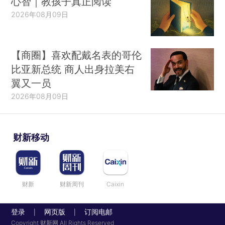
心智｜教孩子真正阅读
2026年08月09日
【商圈】喜欢配戴名表的哥伦
比亚新总统 商人出身拉美右
翼又一员
2026年08月09日
财新移动
财新
财新周刊
Caixin
登录
网页版
订阅电邮
|
|
Copyright 财新网 All Rights Reserved