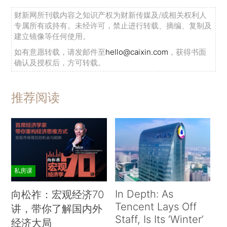
财新网所刊载内容之知识产权为财新传媒及/或相关权利人
专属所有或持有。未经许可，禁止进行转载、摘编、复制及
建立镜像等任何使用。
如有意愿转载，请发邮件至
hello@caixin.com
，获得书面
确认及授权后，方可转载。
推荐阅读
私房课
In Depth: As
向松祚：宏观经济70
Tencent Lays Off
讲，带你了解国内外
Staff, Is Its ‘Winter’
经济大局