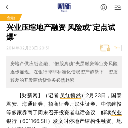
金融
兴业压缩地产融资 风险或“定点试
爆”
2014年02月23日 20:51
T中
房地产供应链金融、“假股真债”夹层融资等业务风险
逐步显现。在银行降非标准化债权资产趋势下，资质
较差的开发商信贷业务必然趋紧
【财新网】（记者
吴红毓然
）
2月23日，国泰
君安、海通证券、招商证券、民生证券、中信建投
等多家券商于周末召开投资者电话会议，解读
兴业
银行
（
601166.SH
）发文叫停
地产结构性融资
、地