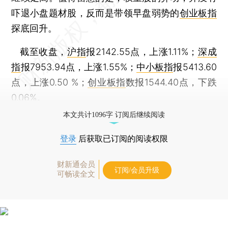
吓退小盘题材股，反而是带领早盘弱势的
创业板指
探底回升。
截至收盘，
沪指
报2142.55点，上涨1.11%；
深成
指
报7953.94点，上涨1.55%；
中小板指
报5413.60
点，上涨0.50 %；
创业板指
数报1544.40点，下跌
0.06%。
本文共计1096字 订阅后继续阅读
登录
后获取已订阅的阅读权限
财新通会员
订阅/会员升级
可畅读全文