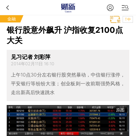
金融
T中
银行股意外飙升 沪指收复2100点
大关
见习记者 刘彩萍
2014年02月11日 16:10
上午10点30分左右银行股突然暴动，中信银行涨停，
平安银行等纷纷大涨；创业板则一改前期强势风格，
走出新高后快速跳水
原图