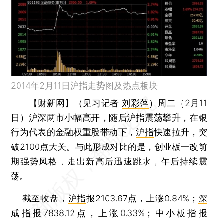
2014年2月11日沪指走势图及热点板块
【财新网】（见习记者
刘彩萍
）
周二（2月11
日）
沪深两市
小幅高开，随后
沪指
震荡攀升，在银
行为代表的金融权重股带动下，
沪指
快速拉升，突
破2100点大关。与此形成对比的是，创业板一改前
期强势风格，走出新高后迅速跳水，午后持续震
荡。
截至收盘，
沪指
报2103.67点，上涨0.84%；
深
成指
报7838.12点，上涨0.33%；
中小板指
报