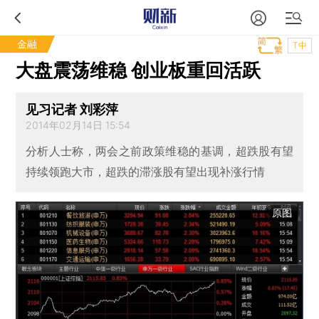
金融
T中
大盘震荡维稳 创业板重回活跃
见习记者 刘彩萍
2014年02月14日 15:54
分析人士称，两会之前政策维稳的基调，超跌股有望
持续领跑大市，超跌的滞涨股有望出现补涨行情
原图