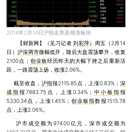
2014年2月14日沪指走势及领涨板块
【财新网】（见习记者
刘彩萍
）
周五（2月14
日）
沪深两市
微幅低开，随后大盘震荡攀升，收复
2100点；
创业板
经历昨天的大幅下挫之后重新活
跃，一路震荡上扬，收涨2.06%。
截至收盘，
沪指
报2115.85点，上涨0.83%；
深
成指
报7883.75点，上涨0.34%；
中小板指
报
5330.34点，上涨1.45%；
创业板指
数报1515.78
点，上涨2.06%。
沪市成交额为974.00亿元，深市成交额为